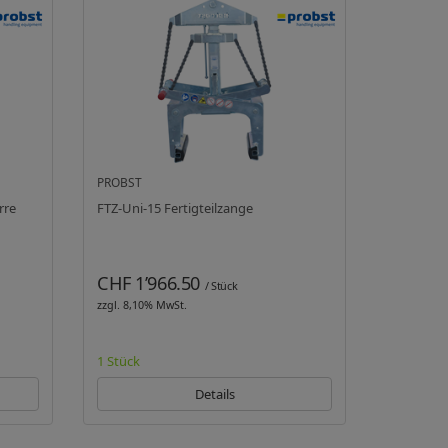
PROBST
rre
FTZ-Uni-15 Fertigteilzange
CHF 1’966.50
/ Stück
zzgl. 8,10% MwSt.
1 Stück
Details