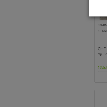
PROBS
KS KN
CHF 
zzgl. 8
7 Stüc