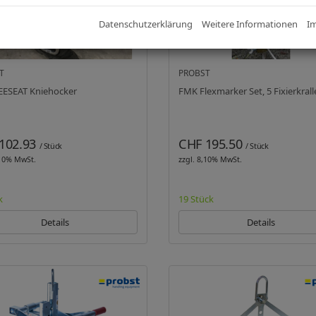
Datenschutzerklärung
Weitere Informationen
I
T
PROBST
EESEAT Kniehocker
FMK Flexmarker Set, 5 Fixierkral
102.93
CHF 195.50
/ Stück
/ Stück
,10% MwSt.
zzgl. 8,10% MwSt.
k
19 Stück
Details
Details