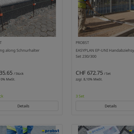
T
PROBST
SA String along Schnurhalter
EASYPLAN EP-UNI Handabziehs
Set 230/300
35.65
CHF 672.75
/ Stück
/ Set
,10% MwSt.
zzgl. 8,10% MwSt.
ck
3 Set
Details
Details