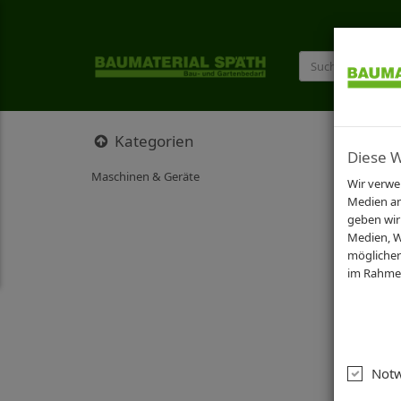
START
Kategorien
Diese 
Maschinen & Geräte
Wir verwe
Pro
Medien an
geben wir
Medien, W
möglicher
Relev
im Rahmen
1-24 von
Not