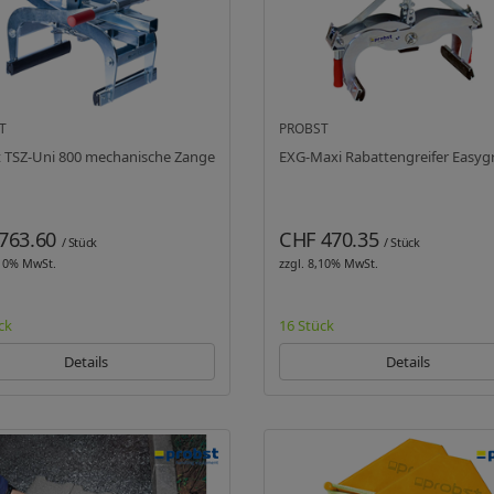
T
PROBST
 TSZ-Uni 800 mechanische Zange
EXG-Maxi Rabattengreifer Easyg
763.60
CHF 470.35
/ Stück
/ Stück
,10% MwSt.
zzgl. 8,10% MwSt.
ck
16 Stück
Details
Details