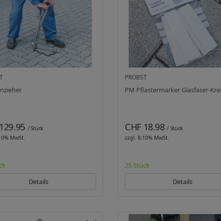
T
PROBST
inzieher
PM Pflastermarker Glasfaser-Kre
129.95
CHF 18.98
/ Stück
/ Stück
,10% MwSt.
zzgl. 8,10% MwSt.
ck
25 Stück
Details
Details