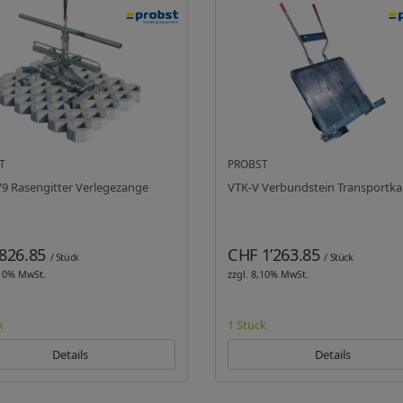
T
PROBST
9 Rasengitter Verlegezange
VTK-V Verbundstein Transportka
826.85
CHF 1’263.85
/ Stück
/ Stück
,10% MwSt.
zzgl. 8,10% MwSt.
k
1 Stück
Details
Details