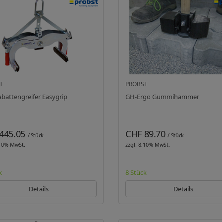
T
PROBST
battengreifer Easygrip
GH-Ergo Gummihammer
445.05
CHF 89.70
/ Stück
/ Stück
,10% MwSt.
zzgl. 8,10% MwSt.
k
8 Stück
Details
Details