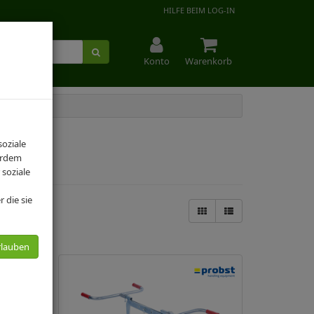
HILFE BEIM LOG-IN
Konto
Warenkorb
soziale
erdem
soziale
 die sie
erlauben