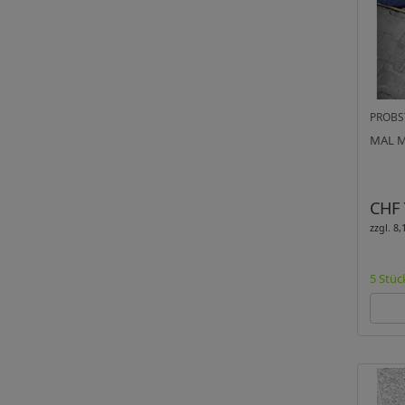
PROBS
MAL M
CHF 
zzgl. 8
5 Stüc